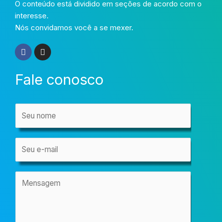
O conteúdo está dividido em seções de acordo com o
interesse.
Nós convidamos você a se mexer.
F
I
a
n
c
s
e
t
Fale conosco
b
a
o
g
o
r
k
a
N
m
o
m
N
e
o
*
m
M
e
e
*
n
s